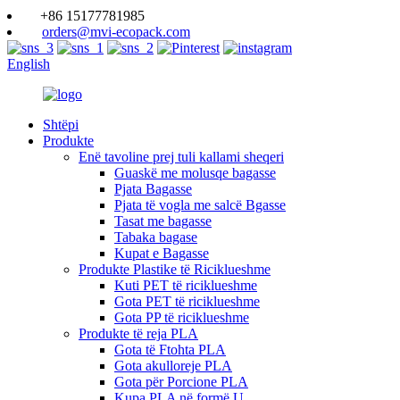
+86 15177781985
orders@mvi-ecopack.com
English
Shtëpi
Produkte
Enë tavoline prej tuli kallami sheqeri
Guaskë me molusqe bagasse
Pjata Bagasse
Pjata të vogla me salcë Bgasse
Tasat me bagasse
Tabaka bagase
Kupat e Bagasse
Produkte Plastike të Riciklueshme
Kuti PET të riciklueshme
Gota PET të riciklueshme
Gota PP të riciklueshme
Produkte të reja PLA
Gota të Ftohta PLA
Gota akulloreje PLA
Gota për Porcione PLA
Kupa PLA në formë U