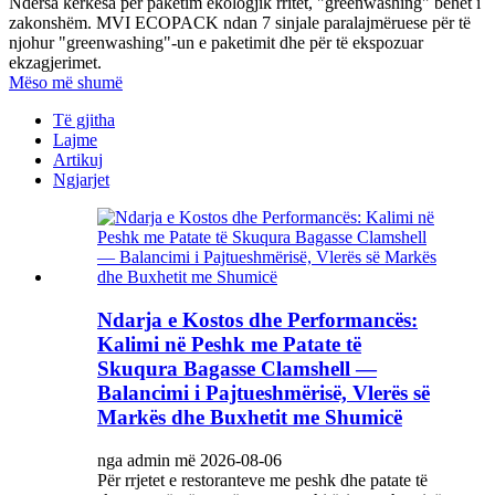
Ndërsa kërkesa për paketim ekologjik rritet, "greenwashing" bëhet i
zakonshëm. MVI ECOPACK ndan 7 sinjale paralajmëruese për të
njohur "greenwashing"-un e paketimit dhe për të ekspozuar
ekzagjerimet.
Mëso më shumë
Të gjitha
Lajme
Artikuj
Ngjarjet
Ndarja e Kostos dhe Performancës:
Kalimi në Peshk me Patate të
Skuqura Bagasse Clamshell —
Balancimi i Pajtueshmërisë, Vlerës së
Markës dhe Buxhetit me Shumicë
nga admin më 2026-08-06
Për rrjetet e restoranteve me peshk dhe patate të