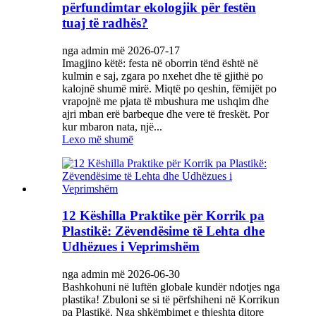
përfundimtar ekologjik për festën
tuaj të radhës?
nga admin më 2026-07-17
Imagjino këtë: festa në oborrin tënd është në
kulmin e saj, zgara po nxehet dhe të gjithë po
kalojnë shumë mirë. Miqtë po qeshin, fëmijët po
vrapojnë me pjata të mbushura me ushqim dhe
ajri mban erë barbeque dhe vere të freskët. Por
kur mbaron nata, një...
Lexo më shumë
12 Këshilla Praktike për Korrik pa
Plastikë: Zëvendësime të Lehta dhe
Udhëzues i Veprimshëm
nga admin më 2026-06-30
Bashkohuni në luftën globale kundër ndotjes nga
plastika! Zbuloni se si të përfshiheni në Korrikun
pa Plastikë. Nga shkëmbimet e thjeshta ditore