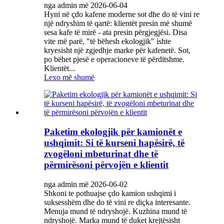
nga admin më 2026-06-04
Hyni në çdo kafene moderne sot dhe do të vini re
një ndryshim të qartë: klientët presin më shumë
sesa kafe të mirë - ata presin përgjegjësi. Disa
vite më parë, "të bëhesh ekologjik" ishte
kryesisht një zgjedhje marke për kafenetë. Sot,
po bëhet pjesë e operacioneve të përditshme.
Klientët...
Lexo më shumë
Paketim ekologjik për kamionët e
ushqimit: Si të kurseni hapësirë, të
zvogëloni mbeturinat dhe të
përmirësoni përvojën e klientit
nga admin më 2026-06-02
Shkoni te pothuajse çdo kamion ushqimi i
suksesshëm dhe do të vini re diçka interesante.
Menuja mund të ndryshojë. Kuzhina mund të
ndryshojë. Marka mund të duket krejtësisht