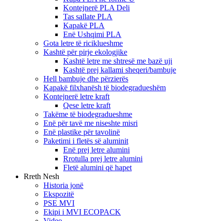
Kontejnerë PLA Deli
Tas sallate PLA
Kapakë PLA
Enë Ushqimi PLA
Gota letre të riciklueshme
Kashtë për pirje ekologjike
Kashtë letre me shtresë me bazë uji
Kashtë prej kallami sheqeri/bambuje
Hell bambuje dhe përzierës
Kapakë filxhanësh të biodegradueshëm
Kontejnerë letre kraft
Qese letre kraft
Takëme të biodegradueshme
Enë për tavë me niseshte misri
Enë plastike për tavolinë
Paketimi i fletës së aluminit
Enë prej letre alumini
Rrotulla prej letre alumini
Fletë alumini që hapet
Rreth Nesh
Historia jonë
Ekspozitë
PSE MVI
Ekipi i MVI ECOPACK
Video