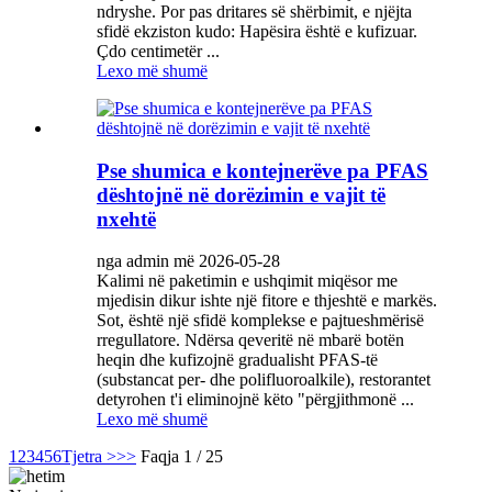
ndryshe. Por pas dritares së shërbimit, e njëjta
sfidë ekziston kudo: Hapësira është e kufizuar.
Çdo centimetër ...
Lexo më shumë
Pse shumica e kontejnerëve pa PFAS
dështojnë në dorëzimin e vajit të
nxehtë
nga admin më 2026-05-28
Kalimi në paketimin e ushqimit miqësor me
mjedisin dikur ishte një fitore e thjeshtë e markës.
Sot, është një sfidë komplekse e pajtueshmërisë
rregullatore. Ndërsa qeveritë në mbarë botën
heqin dhe kufizojnë gradualisht PFAS-të
(substancat per- dhe polifluoroalkile), restorantet
detyrohen t'i eliminojnë këto "përgjithmonë ...
Lexo më shumë
1
2
3
4
5
6
Tjetra >
>>
Faqja 1 / 25