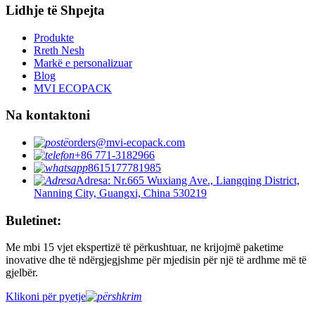
Lidhje të Shpejta
Produkte
Rreth Nesh
Markë e personalizuar
Blog
MVI ECOPACK
Na kontaktoni
orders@mvi-ecopack.com
+86 771-3182966
8615177781985
Adresa: Nr.665 Wuxiang Ave., Liangqing District,
Nanning City, Guangxi, China 530219
Buletinet:
Me mbi 15 vjet ekspertizë të përkushtuar, ne krijojmë paketime
inovative dhe të ndërgjegjshme për mjedisin për një të ardhme më të
gjelbër.
Klikoni për pyetje