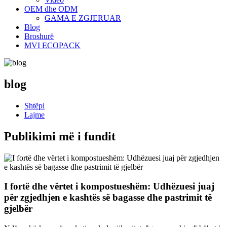
OEM dhe ODM
GAMA E ZGJERUAR
Blog
Broshurë
MVI ECOPACK
blog
Shtëpi
Lajme
Publikimi më i fundit
I fortë dhe vërtet i kompostueshëm: Udhëzuesi juaj
për zgjedhjen e kashtës së bagasse dhe pastrimit të
gjelbër