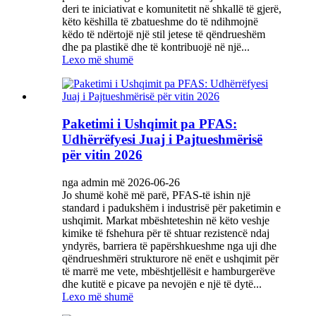
deri te iniciativat e komunitetit në shkallë të gjerë,
këto këshilla të zbatueshme do të ndihmojnë
këdo të ndërtojë një stil jetese të qëndrueshëm
dhe pa plastikë dhe të kontribuojë në një...
Lexo më shumë
Paketimi i Ushqimit pa PFAS:
Udhërrëfyesi Juaj i Pajtueshmërisë
për vitin 2026
nga admin më 2026-06-26
Jo shumë kohë më parë, PFAS-të ishin një
standard i padukshëm i industrisë për paketimin e
ushqimit. Markat mbështeteshin në këto veshje
kimike të fshehura për të shtuar rezistencë ndaj
yndyrës, barriera të papërshkueshme nga uji dhe
qëndrueshmëri strukturore në enët e ushqimit për
të marrë me vete, mbështjellësit e hamburgerëve
dhe kutitë e picave pa nevojën e një të dytë...
Lexo më shumë