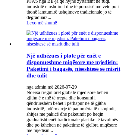
PFAS nga BE-ja që hyjnë zyrtarisht në fuqi,
industritë e ushqimit dhe të porosisë me vete po i
thonë lamtumirë ushqimeve tradicionale jo të
degraduara...
Lexo më shumë
Një udhëzues i plotë për enët e
disponueshme miqësore me mjedisin:
Paketimi i bagasës, niseshtesë së misrit
dhe tulit
nga admin më 2026-07-29
Ndërsa rregulloret globale mjedisore bëhen
gjithnjë e më të rrepta dhe konsumi i
qëndrueshëm bëhet i përhapur në të gjitha
industritë, ndërmarrje të panumërta të ushqimit,
shitjes me pakicë dhe paketimit po heqin
gradualisht enët tradicionale plastike të tavolinës
dhe po kthehen në paketime të gjelbra miqësore
me mjedisin...