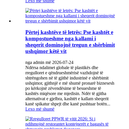
Lexo më shumë
Përtej kashtëve të letrës: Pse kashtët e
kompostueshme nga kallami i
sheqerit dominojnë tregun e shërbimit
ushqimor këtë vit
nga admin më 2026-07-24
Ndërsa ndalimet globale të plastikës dhe
rregulloret e qëndrueshmërisë vazhdojnë të
shtrëngohen në të gjithë industrinë e shërbimit
ushqimor, gjithnjë e më shumë pronarë biznesesh
po kërkojnë zëvendësime të besueshme të
kashtës miqësore me mjedisin. Ndër të gjitha
alternativat e gjelbra, kashtët e kallam sheqerit
kanë spikatur shpejt dhe kanë pushtuar botën...
Lexo më shumë