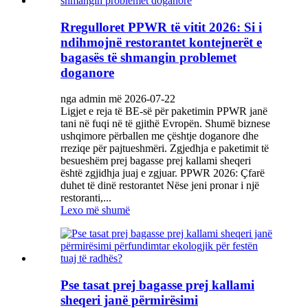
Rregulloret PPWR të vitit 2026: Si i
ndihmojnë restorantet kontejnerët e
bagasës të shmangin problemet
doganore
nga admin më 2026-07-22
Ligjet e reja të BE-së për paketimin PPWR janë
tani në fuqi në të gjithë Evropën. Shumë biznese
ushqimore përballen me çështje doganore dhe
rreziqe për pajtueshmëri. Zgjedhja e paketimit të
besueshëm prej bagasse prej kallami sheqeri
është zgjidhja juaj e zgjuar. PPWR 2026: Çfarë
duhet të dinë restorantet Nëse jeni pronar i një
restoranti,...
Lexo më shumë
Pse tasat prej bagasse prej kallami
sheqeri janë përmirësimi