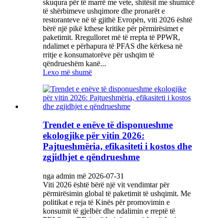
skuqura për të marrë me vete, shitësit me shumicë
të shërbimeve ushqimore dhe pronarët e
restoranteve në të gjithë Evropën, viti 2026 është
bërë një pikë kthese kritike për përmirësimet e
paketimit. Rregulloret më të rrepta të PPWR,
ndalimet e përhapura të PFAS dhe kërkesa në
rritje e konsumatorëve për ushqim të
qëndrueshëm kanë...
Lexo më shumë
Trendet e enëve të disponueshme
ekologjike për vitin 2026:
Pajtueshmëria, efikasiteti i kostos dhe
zgjidhjet e qëndrueshme
nga admin më 2026-07-31
Viti 2026 është bërë një vit vendimtar për
përmirësimin global të paketimit të ushqimit. Me
politikat e reja të Kinës për promovimin e
konsumit të gjelbër dhe ndalimin e rreptë të