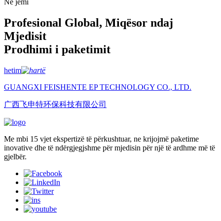
Ne jemi
Profesional Global, Miqësor ndaj
Mjedisit
Prodhimi i paketimit
hetim
GUANGXI FEISHENTE EP TECHNOLOGY CO., LTD.
广西飞申特环保科技有限公司
Me mbi 15 vjet ekspertizë të përkushtuar, ne krijojmë paketime
inovative dhe të ndërgjegjshme për mjedisin për një të ardhme më të
gjelbër.