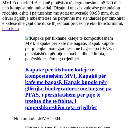
MVI Ecopack PLA + janë plotësisht të degradueshme në 180 ditë
nën kompostimin industrial. Dizajni i unazës vulosëse parandalon
rrjedhjet, është i pajtueshëm me gotat universale 90/95 mm, duke
ofruar zgjidhje mbështetëse në përputhje me standardet për zinxhirët
e kafesë dhe çajit dhe duke thjeshtuar procesin e eko-transformimit.
Cito këtu
Kapakë për filxhanë kafeje të
kompostueshëm MVI, Kapakë për
kafe me bagasë, Kapak kupole për
gllënjkë biodegraduese me bagasë pa
PFAS, i përshtatshëm për pije të
nxehta dhe të ftohta, i
papërshkueshëm nga rrjedhjet
Nr. i artikullit:
MVH1-004