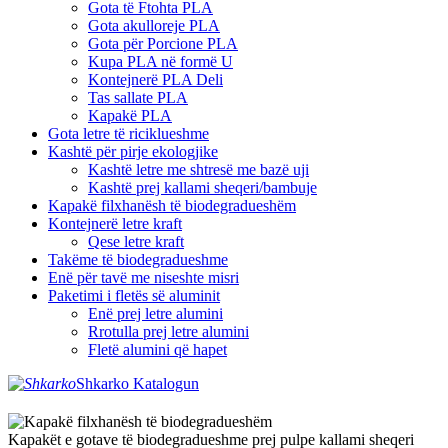
Gota të Ftohta PLA
Gota akulloreje PLA
Gota për Porcione PLA
Kupa PLA në formë U
Kontejnerë PLA Deli
Tas sallate PLA
Kapakë PLA
Gota letre të riciklueshme
Kashtë për pirje ekologjike
Kashtë letre me shtresë me bazë uji
Kashtë prej kallami sheqeri/bambuje
Kapakë filxhanësh të biodegradueshëm
Kontejnerë letre kraft
Qese letre kraft
Takëme të biodegradueshme
Enë për tavë me niseshte misri
Paketimi i fletës së aluminit
Enë prej letre alumini
Rrotulla prej letre alumini
Fletë alumini që hapet
Shkarko Katalogun
Kapakët e gotave të biodegradueshme prej pulpe kallami sheqeri