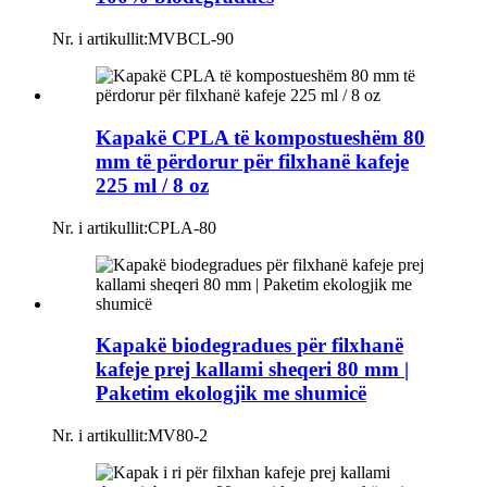
Nr. i artikullit:
MVBCL-90
Kapakë CPLA të kompostueshëm 80
mm të përdorur për filxhanë kafeje
225 ml / 8 oz
Nr. i artikullit:
CPLA-80
Kapakë biodegradues për filxhanë
kafeje prej kallami sheqeri 80 mm |
Paketim ekologjik me shumicë
Nr. i artikullit:
MV80-2