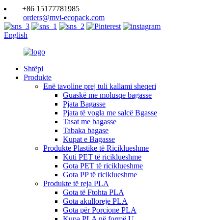
+86 15177781985
orders@mvi-ecopack.com
English
Shtëpi
Produkte
Enë tavoline prej tuli kallami sheqeri
Guaskë me molusqe bagasse
Pjata Bagasse
Pjata të vogla me salcë Bgasse
Tasat me bagasse
Tabaka bagase
Kupat e Bagasse
Produkte Plastike të Riciklueshme
Kuti PET të riciklueshme
Gota PET të riciklueshme
Gota PP të riciklueshme
Produkte të reja PLA
Gota të Ftohta PLA
Gota akulloreje PLA
Gota për Porcione PLA
Kupa PLA në formë U