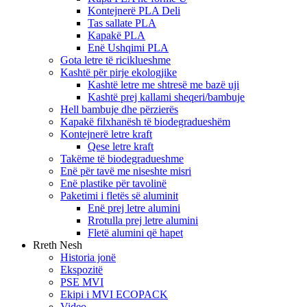
Kontejnerë PLA Deli
Tas sallate PLA
Kapakë PLA
Enë Ushqimi PLA
Gota letre të riciklueshme
Kashtë për pirje ekologjike
Kashtë letre me shtresë me bazë uji
Kashtë prej kallami sheqeri/bambuje
Hell bambuje dhe përzierës
Kapakë filxhanësh të biodegradueshëm
Kontejnerë letre kraft
Qese letre kraft
Takëme të biodegradueshme
Enë për tavë me niseshte misri
Enë plastike për tavolinë
Paketimi i fletës së aluminit
Enë prej letre alumini
Rrotulla prej letre alumini
Fletë alumini që hapet
Rreth Nesh
Historia jonë
Ekspozitë
PSE MVI
Ekipi i MVI ECOPACK
Video