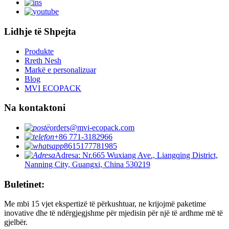
Lidhje të Shpejta
Produkte
Rreth Nesh
Markë e personalizuar
Blog
MVI ECOPACK
Na kontaktoni
orders@mvi-ecopack.com
+86 771-3182966
8615177781985
Adresa: Nr.665 Wuxiang Ave., Liangqing District,
Nanning City, Guangxi, China 530219
Buletinet:
Me mbi 15 vjet ekspertizë të përkushtuar, ne krijojmë paketime
inovative dhe të ndërgjegjshme për mjedisin për një të ardhme më të
gjelbër.