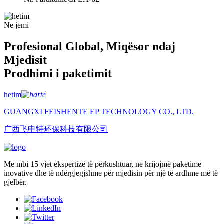
Ne jemi
Profesional Global, Miqësor ndaj
Mjedisit
Prodhimi i paketimit
hetim
GUANGXI FEISHENTE EP TECHNOLOGY CO., LTD.
广西飞申特环保科技有限公司
Me mbi 15 vjet ekspertizë të përkushtuar, ne krijojmë paketime
inovative dhe të ndërgjegjshme për mjedisin për një të ardhme më të
gjelbër.