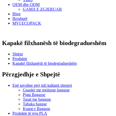
OEM dhe ODM
GAMA E ZGJERUAR
Blog
Broshurë
MVI ECOPACK
Kapakë filxhanësh të biodegradueshëm
Shtëpi
Produkte
Kapakë filxhanësh të biodegradueshëm
Përzgjedhje e Shpejtë
Enë tavoline prej tuli kallami sheqeri
Guaskë me molusqe bagasse
Pjata Bagasse
Tasat me bagasse
Tabaka bagase
Kupat e Bagasse
Produkte të reja PLA