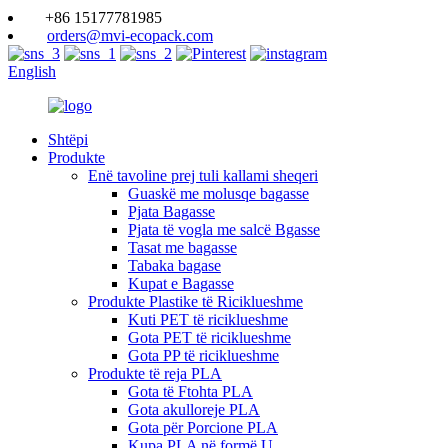
+86 15177781985
orders@mvi-ecopack.com
English
Shtëpi
Produkte
Enë tavoline prej tuli kallami sheqeri
Guaskë me molusqe bagasse
Pjata Bagasse
Pjata të vogla me salcë Bgasse
Tasat me bagasse
Tabaka bagase
Kupat e Bagasse
Produkte Plastike të Riciklueshme
Kuti PET të riciklueshme
Gota PET të riciklueshme
Gota PP të riciklueshme
Produkte të reja PLA
Gota të Ftohta PLA
Gota akulloreje PLA
Gota për Porcione PLA
Kupa PLA në formë U