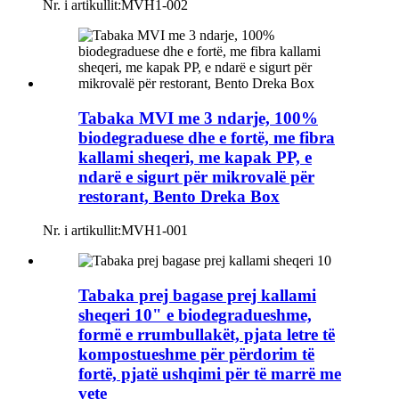
Nr. i artikullit:
MVH1-002
Tabaka MVI me 3 ndarje, 100%
biodegraduese dhe e fortë, me fibra
kallami sheqeri, me kapak PP, e
ndarë e sigurt për mikrovalë për
restorant, Bento Dreka Box
Nr. i artikullit:
MVH1-001
Tabaka prej bagase prej kallami
sheqeri 10" e biodegradueshme,
formë e rrumbullakët, pjata letre të
kompostueshme për përdorim të
fortë, pjatë ushqimi për të marrë me
vete