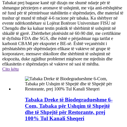
Tabakat prej bagasse kanë një dizajn me shumë ndarje për të
shmangur përzierjen e aromave të ushqimit, me vija anti-rrëshqitëse
në fund për të përmirësuar stabilitetin e shpërndarjes, dhe material të
trashur që mund të mbajë 4-6 racione për tabaka. Ka shërbyer në
evente ndërkombëtare si Lojërat Botërore Universitare FISU në
Chengdu dhe ka kaluar testin praktik të shërbimit të ushqimit në
shkallë të gjerë. Zbërthehet plotësisht në 60-90 ditë, me certifikime
të dyfishta FDA dhe SGS, dhe është e përjashtuar nga tarifat e
karbonit CBAM për eksportet e BE-së. Është veçanërisht i
përshtatshëm për shpërndarjen efikase të vakteve në grupe të
korporatave, mensave shkollore dhe shërbimit të ushqimit në
ekspozita, duke zgjidhur problemet miqësore me mjedisin dhe
efikasitetin e shpërndarjes së vakteve në sasi të mëdha.
Cito këtu
Tabaka Dreke të Biodegradueshme 6-
Com, Tabaka për Ushqim të Shpejtë
dhe të Shpejtë për Restorante, prej
100% Tul Kanali Sheqeri