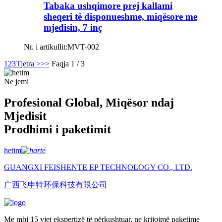
Tabaka ushqimore prej kallami
sheqeri të disponueshme, miqësore me
mjedisin, 7 inç
Nr. i artikullit:
MVT-002
1
2
3
Tjetra >
>>
Faqja 1 / 3
Ne jemi
Profesional Global, Miqësor ndaj
Mjedisit
Prodhimi i paketimit
hetim
GUANGXI FEISHENTE EP TECHNOLOGY CO., LTD.
广西飞申特环保科技有限公司
Me mbi 15 vjet ekspertizë të përkushtuar, ne krijojmë paketime