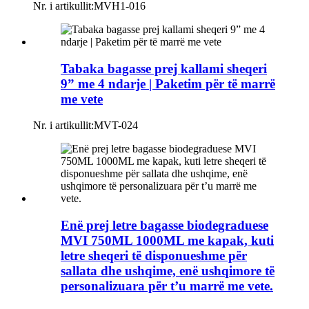
Nr. i artikullit:
MVH1-016
Tabaka bagasse prej kallami sheqeri
9” me 4 ndarje | Paketim për të marrë
me vete
Nr. i artikullit:
MVT-024
Enë prej letre bagasse biodegraduese
MVI 750ML 1000ML me kapak, kuti
letre sheqeri të disponueshme për
sallata dhe ushqime, enë ushqimore të
personalizuara për t’u marrë me vete.