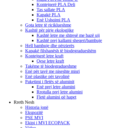
Kontejnerë PLA Deli
Tas sallate PLA
Kapakë PLA
Enë Ushqimi PLA
Gota letre të riciklueshme
Kashtë për pirje ekologjike
Kashtë letre me shtresë me bazë uji
Kashtë prej kallami sheqeri/bambuje
Hell bambuje dhe përzierës
Kapakë filxhanësh të biodegradueshëm
Kontejnerë letre kraft
Qese letre kraft
Takëme të biodegradueshme
Enë për tavë me niseshte misri
Enë plastike për tavolinë
Paketimi i fletës së aluminit
Enë prej letre alumini
Rrotulla prej letre alumini
Fletë alumini që hapet
Rreth Nesh
Historia jonë
Ekspozitë
PSE MVI
Ekipi i MVI ECOPACK
Video