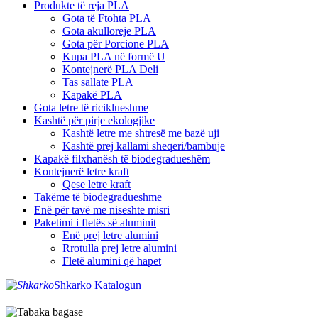
Produkte të reja PLA
Gota të Ftohta PLA
Gota akulloreje PLA
Gota për Porcione PLA
Kupa PLA në formë U
Kontejnerë PLA Deli
Tas sallate PLA
Kapakë PLA
Gota letre të riciklueshme
Kashtë për pirje ekologjike
Kashtë letre me shtresë me bazë uji
Kashtë prej kallami sheqeri/bambuje
Kapakë filxhanësh të biodegradueshëm
Kontejnerë letre kraft
Qese letre kraft
Takëme të biodegradueshme
Enë për tavë me niseshte misri
Paketimi i fletës së aluminit
Enë prej letre alumini
Rrotulla prej letre alumini
Fletë alumini që hapet
Shkarko Katalogun