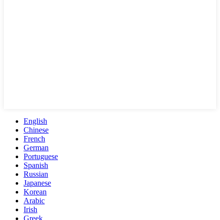
English
Chinese
French
German
Portuguese
Spanish
Russian
Japanese
Korean
Arabic
Irish
Greek