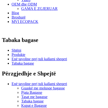
OEM dhe ODM
GAMA E ZGJERUAR
Blog
Broshurë
MVI ECOPACK
Tabaka bagase
Shtëpi
Produkte
Enë tavoline prej tuli kallami sheqeri
Tabaka bagase
Përzgjedhje e Shpejtë
Enë tavoline prej tuli kallami sheqeri
Guaskë me molusqe bagasse
Pjata Bagasse
Tasat me bagasse
Tabaka bagase
Kupat e Bagasse