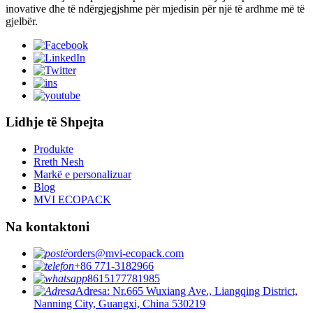
inovative dhe të ndërgjegjshme për mjedisin për një të ardhme më të
gjelbër.
Lidhje të Shpejta
Produkte
Rreth Nesh
Markë e personalizuar
Blog
MVI ECOPACK
Na kontaktoni
orders@mvi-ecopack.com
+86 771-3182966
8615177781985
Adresa: Nr.665 Wuxiang Ave., Liangqing District,
Nanning City, Guangxi, China 530219