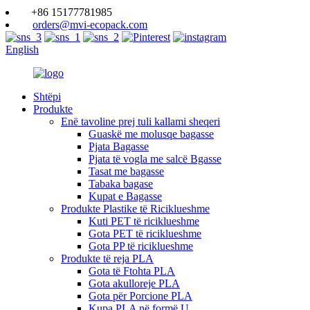
+86 15177781985
orders@mvi-ecopack.com
English
Shtëpi
Produkte
Enë tavoline prej tuli kallami sheqeri
Guaskë me molusqe bagasse
Pjata Bagasse
Pjata të vogla me salcë Bgasse
Tasat me bagasse
Tabaka bagase
Kupat e Bagasse
Produkte Plastike të Riciklueshme
Kuti PET të riciklueshme
Gota PET të riciklueshme
Gota PP të riciklueshme
Produkte të reja PLA
Gota të Ftohta PLA
Gota akulloreje PLA
Gota për Porcione PLA
Kupa PLA në formë U