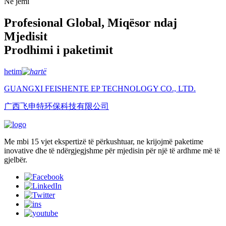
Ne jemi
Profesional Global, Miqësor ndaj
Mjedisit
Prodhimi i paketimit
hetim
GUANGXI FEISHENTE EP TECHNOLOGY CO., LTD.
广西飞申特环保科技有限公司
Me mbi 15 vjet ekspertizë të përkushtuar, ne krijojmë paketime
inovative dhe të ndërgjegjshme për mjedisin për një të ardhme më të
gjelbër.