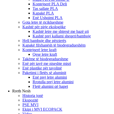
Kontejnerë PLA Deli
Tas sallate PLA
Kapakë PLA
Enë Ushqimi PLA
Gota letre të riciklueshme
Kashtë për pirje ekologjike
Kashtë letre me shtresë me bazë uji
Kashtë prej kallami sheqeri/bambuje
Hell bambuje dhe përzierës
Kapakë filxhanësh të biodegradueshëm
Kontejnerë letre kraft
Qese letre kraft
Takëme të biodegradueshme
Enë për tavë me niseshte misri
Enë plastike për tavolinë
Paketimi i fletës së aluminit
Enë prej letre alumini
Rrotulla prej letre alumini
Fletë alumini që hapet
Rreth Nesh
Historia jonë
Ekspozitë
PSE MVI
Ekipi i MVI ECOPACK
Video