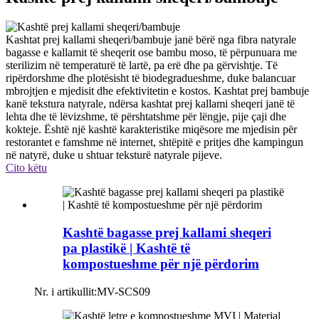
Kashtat prej kallami sheqeri/bambuje janë bërë nga fibra natyrale
bagasse e kallamit të sheqerit ose bambu moso, të përpunuara me
sterilizim në temperaturë të lartë, pa erë dhe pa gërvishtje. Të
ripërdorshme dhe plotësisht të biodegradueshme, duke balancuar
mbrojtjen e mjedisit dhe efektivitetin e kostos. Kashtat prej bambuje
kanë tekstura natyrale, ndërsa kashtat prej kallami sheqeri janë të
lehta dhe të lëvizshme, të përshtatshme për lëngje, pije çaji dhe
kokteje. Është një kashtë karakteristike miqësore me mjedisin për
restorantet e famshme në internet, shtëpitë e pritjes dhe kampingun
në natyrë, duke u shtuar teksturë natyrale pijeve.
Cito këtu
Kashtë bagasse prej kallami sheqeri
pa plastikë | Kashtë të
kompostueshme për një përdorim
Nr. i artikullit:
MV-SCS09