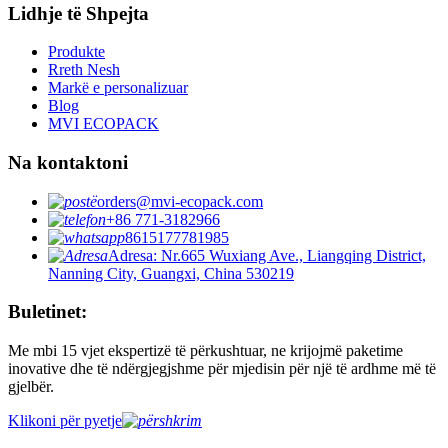
Lidhje të Shpejta
Produkte
Rreth Nesh
Markë e personalizuar
Blog
MVI ECOPACK
Na kontaktoni
orders@mvi-ecopack.com
+86 771-3182966
8615177781985
Adresa: Nr.665 Wuxiang Ave., Liangqing District,
Nanning City, Guangxi, China 530219
Buletinet:
Me mbi 15 vjet ekspertizë të përkushtuar, ne krijojmë paketime
inovative dhe të ndërgjegjshme për mjedisin për një të ardhme më të
gjelbër.
Klikoni për pyetje