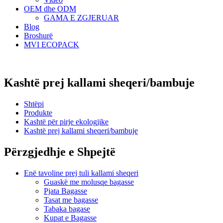
OEM dhe ODM
GAMA E ZGJERUAR
Blog
Broshurë
MVI ECOPACK
Kashtë prej kallami sheqeri/bambuje
Shtëpi
Produkte
Kashtë për pirje ekologjike
Kashtë prej kallami sheqeri/bambuje
Përzgjedhje e Shpejtë
Enë tavoline prej tuli kallami sheqeri
Guaskë me molusqe bagasse
Pjata Bagasse
Tasat me bagasse
Tabaka bagase
Kupat e Bagasse