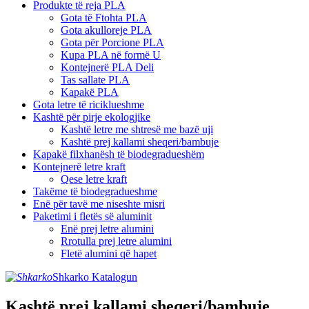
Produkte të reja PLA
Gota të Ftohta PLA
Gota akulloreje PLA
Gota për Porcione PLA
Kupa PLA në formë U
Kontejnerë PLA Deli
Tas sallate PLA
Kapakë PLA
Gota letre të riciklueshme
Kashtë për pirje ekologjike
Kashtë letre me shtresë me bazë uji
Kashtë prej kallami sheqeri/bambuje
Kapakë filxhanësh të biodegradueshëm
Kontejnerë letre kraft
Qese letre kraft
Takëme të biodegradueshme
Enë për tavë me niseshte misri
Paketimi i fletës së aluminit
Enë prej letre alumini
Rrotulla prej letre alumini
Fletë alumini që hapet
Shkarko Katalogun
Kashtë prej kallami sheqeri/bambuje