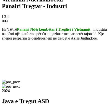
Panairi Tregtar - Industri
I 3-ti
004
I/E/Të/Të
Panairi Ndërkombëtar i Tregtisë i Vietnamit
– Industria
na ofroi një platformë për t'u angazhuar me partnerët rajonalë. Kjo
shënoi përparim të qëndrueshëm në tregjet e Azisë Juglindore.
2024
Java e Tregut ASD