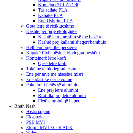
Kontejnerë PLA Deli
Tas sallate PLA
Kapakë PLA
Enë Ushqimi PLA
Gota letre të riciklueshme
Kashtë për pirje ekologjike
Kashtë letre me shtresë me bazë uji
Kashtë prej kallami sheqeri/bambuje
Hell bambuje dhe përzierës
Kapakë filxhanësh të biodegradueshëm
Kontejnerë letre kraft
Qese letre kraft
Takëme të biodegradueshme
Enë për tavë me niseshte misri
Enë plastike për tavolinë
Paketimi i fletës së aluminit
Enë prej letre alumini
Rrotulla prej letre alumini
Fletë alumini që hapet
Rreth Nesh
Historia jonë
Ekspozitë
PSE MVI
Ekipi i MVI ECOPACK
Video