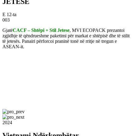
JETESE
E 12-ta
003
Gjatë
CACF – Shtëpi + Stil Jetese
, MVI ECOPACK prezantoi
zgjidhje të qëndrueshme paketimi për markat e shtëpisë dhe të stilit
të jetesës. Panairi përforcoi praninë tonë në rritje në tregun e
ASEAN-it.
2024
Vietnami Ndërkombëtar