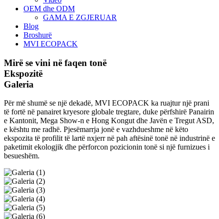
OEM dhe ODM
GAMA E ZGJERUAR
Blog
Broshurë
MVI ECOPACK
Mirë se vini në faqen tonë
Ekspozitë
Galeria
Për më shumë se një dekadë, MVI ECOPACK ka ruajtur një prani
të fortë në panairet kryesore globale tregtare, duke përfshirë Panairin
e Kantonit, Mega Show-n e Hong Kongut dhe Javën e Tregut ASD,
e kështu me radhë. Pjesëmarrja jonë e vazhdueshme në këto
ekspozita të profilit të lartë nxjerr në pah aftësinë tonë në industrinë e
paketimit ekologjik dhe përforcon pozicionin tonë si një furnizues i
besueshëm.