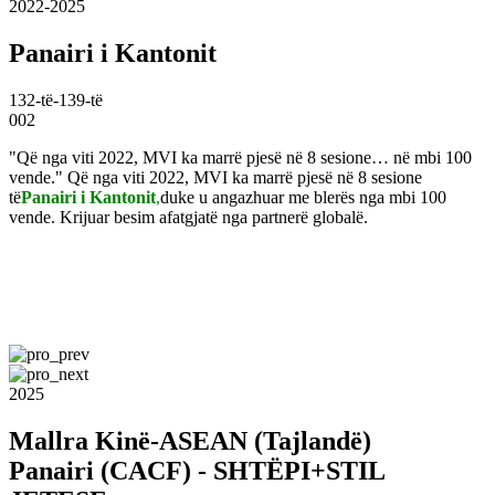
2022-2025
Panairi i Kantonit
132-të-139-të
002
"Që nga viti 2022, MVI ka marrë pjesë në 8 sesione… në mbi 100
vende." Që nga viti 2022, MVI ka marrë pjesë në 8 sesione
të
Panairi i Kantonit
,
duke u angazhuar me blerës nga mbi 100
vende. Krijuar besim afatgjatë nga partnerë globalë.
2025
Mallra Kinë-ASEAN (Tajlandë)
Panairi (CACF) - SHTËPI+STIL