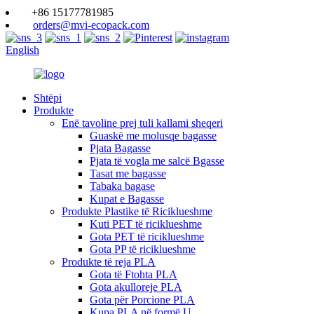
+86 15177781985
orders@mvi-ecopack.com
English
Shtëpi
Produkte
Enë tavoline prej tuli kallami sheqeri
Guaskë me molusqe bagasse
Pjata Bagasse
Pjata të vogla me salcë Bgasse
Tasat me bagasse
Tabaka bagase
Kupat e Bagasse
Produkte Plastike të Riciklueshme
Kuti PET të riciklueshme
Gota PET të riciklueshme
Gota PP të riciklueshme
Produkte të reja PLA
Gota të Ftohta PLA
Gota akulloreje PLA
Gota për Porcione PLA
Kupa PLA në formë U