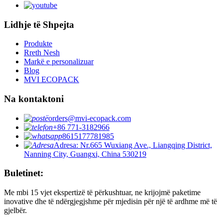
Lidhje të Shpejta
Produkte
Rreth Nesh
Markë e personalizuar
Blog
MVI ECOPACK
Na kontaktoni
orders@mvi-ecopack.com
+86 771-3182966
8615177781985
Adresa: Nr.665 Wuxiang Ave., Liangqing District,
Nanning City, Guangxi, China 530219
Buletinet:
Me mbi 15 vjet ekspertizë të përkushtuar, ne krijojmë paketime
inovative dhe të ndërgjegjshme për mjedisin për një të ardhme më të
gjelbër.