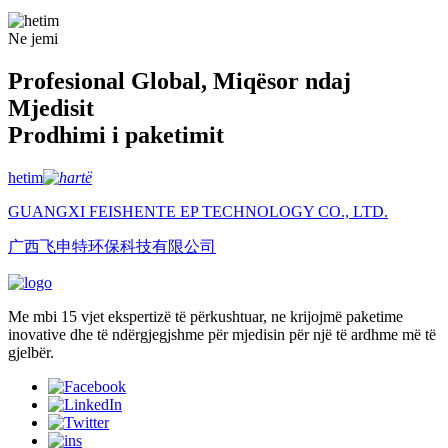
Ne jemi
Profesional Global, Miqësor ndaj
Mjedisit
Prodhimi i paketimit
hetim
GUANGXI FEISHENTE EP TECHNOLOGY CO., LTD.
广西飞申特环保科技有限公司
Me mbi 15 vjet ekspertizë të përkushtuar, ne krijojmë paketime
inovative dhe të ndërgjegjshme për mjedisin për një të ardhme më të
gjelbër.