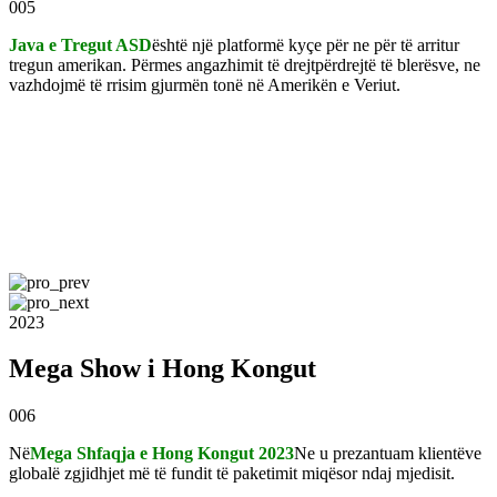
005
Java e Tregut ASD
është një platformë kyçe për ne për të arritur
tregun amerikan. Përmes angazhimit të drejtpërdrejtë të blerësve, ne
vazhdojmë të rrisim gjurmën tonë në Amerikën e Veriut.
2023
Mega Show i Hong Kongut
006
Në
Mega Shfaqja e Hong Kongut 2023
Ne u prezantuam klientëve
globalë zgjidhjet më të fundit të paketimit miqësor ndaj mjedisit.