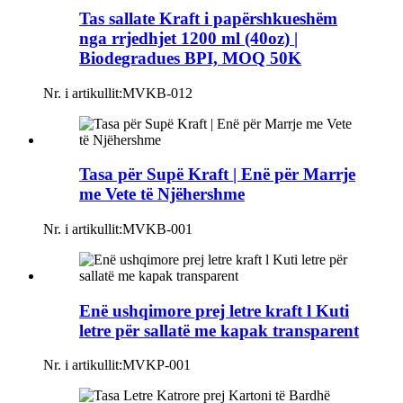
Tas sallate Kraft i papërshkueshëm
nga rrjedhjet 1200 ml (40oz) |
Biodegradues BPI, MOQ 50K
Nr. i artikullit:
MVKB-012
Tasa për Supë Kraft | Enë për Marrje
me Vete të Njëhershme
Nr. i artikullit:
MVKB-001
Enë ushqimore prej letre kraft l Kuti
letre për sallatë me kapak transparent
Nr. i artikullit:
MVKP-001