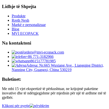
Lidhje të Shpejta
Produkte
Rreth Nesh
Markë e personalizuar
Blog
MVI ECOPACK
Na kontaktoni
orders@mvi-ecopack.com
+86 771-3182966
8615177781985
Adresa: Nr.665 Wuxiang Ave., Liangqing District,
Nanning City, Guangxi, China 530219
Buletinet:
Me mbi 15 vjet ekspertizë të përkushtuar, ne krijojmë paketime
inovative dhe të ndërgjegjshme për mjedisin për një të ardhme më të
gjelbër.
Klikoni për pyetje