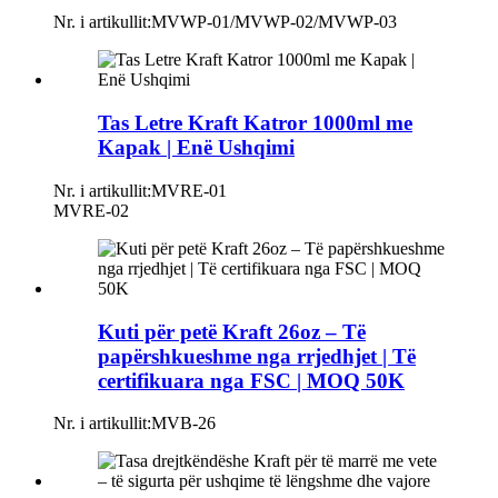
Nr. i artikullit:
MVWP-01/MVWP-02/MVWP-03
Tas Letre Kraft Katror 1000ml me
Kapak | Enë Ushqimi
Nr. i artikullit:
MVRE-01
MVRE-02
Kuti për petë Kraft 26oz – Të
papërshkueshme nga rrjedhjet | Të
certifikuara nga FSC | MOQ 50K
Nr. i artikullit:
MVB-26