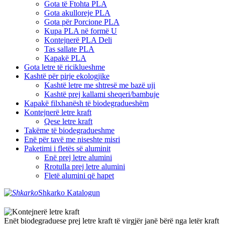
Gota të Ftohta PLA
Gota akulloreje PLA
Gota për Porcione PLA
Kupa PLA në formë U
Kontejnerë PLA Deli
Tas sallate PLA
Kapakë PLA
Gota letre të riciklueshme
Kashtë për pirje ekologjike
Kashtë letre me shtresë me bazë uji
Kashtë prej kallami sheqeri/bambuje
Kapakë filxhanësh të biodegradueshëm
Kontejnerë letre kraft
Qese letre kraft
Takëme të biodegradueshme
Enë për tavë me niseshte misri
Paketimi i fletës së aluminit
Enë prej letre alumini
Rrotulla prej letre alumini
Fletë alumini që hapet
Shkarko Katalogun
Enët biodegraduese prej letre kraft të virgjër janë bërë nga letër kraft