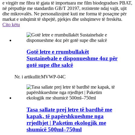
e virgjër me fibra të gjata të importuara me film biodegradues PBAT,
në përputhje me standardin GB/T 20197, rezistente ndaj vajit, ujit
dhe mikrovalës. Ne personalizojmë kuti me forma të posaçme për
markat e ushqimit të shpejtë, pjekjes dhe ushqimeve të freskëta.
Cito këtu
Gotë letre e rrumbullakët
Sustainebale e disponueshme 4oz për
gotë supe dhe salcë
Nr. i artikullit:
MVWP-04C
Tasa sallate prej letre të bardhë me
kapak, të papërshkueshme nga
rrjedhjet | Paketim ekologjik me
shumicë 500ml–750ml