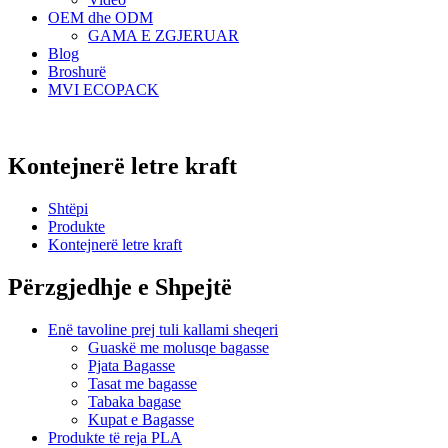
OEM dhe ODM
GAMA E ZGJERUAR
Blog
Broshurë
MVI ECOPACK
Kontejnerë letre kraft
Shtëpi
Produkte
Kontejnerë letre kraft
Përzgjedhje e Shpejtë
Enë tavoline prej tuli kallami sheqeri
Guaskë me molusqe bagasse
Pjata Bagasse
Tasat me bagasse
Tabaka bagase
Kupat e Bagasse
Produkte të reja PLA