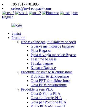
+86 15177781985
orders@mvi-ecopack.com
English
Shtëpi
Produkte
Enë tavoline prej tuli kallami sheqeri
Guaskë me molusqe bagasse
Pjata Bagasse
Pjata të vogla me salcë Bgasse
Tasat me bagasse
Tabaka bagase
Kupat e Bagasse
Produkte Plastike të Riciklueshme
Kuti PET të riciklueshme
Gota PET të riciklueshme
Gota PP të riciklueshme
Produkte të reja PLA
Gota të Ftohta PLA
Gota akulloreje PLA
Gota për Porcione PLA
Kupa PLA në formë U