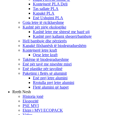
Kontejnerë PLA Deli
Tas sallate PLA
Kapakë PLA
Enë Ushqimi PLA
Gota letre të riciklueshme
Kashtë për pirje ekologjike
Kashtë letre me shtresë me bazë uji
Kashtë prej kallami sheqeri/bambuje
Hell bambuje dhe përzierës
Kapakë filxhanësh të biodegradueshëm
Kontejnerë letre kraft
Qese letre kraft
Takëme të biodegradueshme
Enë për tavë me niseshte misri
Enë plastike për tavolinë
Paketimi i fletës së aluminit
Enë prej letre alumini
Rrotulla prej letre alumini
Fletë alumini që hapet
Rreth Nesh
Historia jonë
Ekspozitë
PSE MVI
Ekipi i MVI ECOPACK
Video