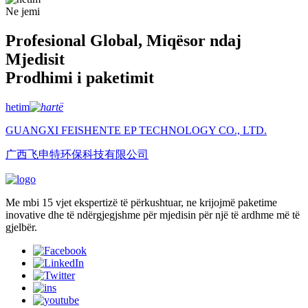
Ne jemi
Profesional Global, Miqësor ndaj
Mjedisit
Prodhimi i paketimit
hetim
GUANGXI FEISHENTE EP TECHNOLOGY CO., LTD.
广西飞申特环保科技有限公司
Me mbi 15 vjet ekspertizë të përkushtuar, ne krijojmë paketime
inovative dhe të ndërgjegjshme për mjedisin për një të ardhme më të
gjelbër.