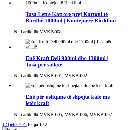
Tasa Letre Katrore prej Kartoni të
Bardhë 1000ml | Kontejnerë Riciklimi
Nr. i artikullit:
MVKP-008
Enë Kraft Deli 900ml dhe 1300ml |
Tasa për sallatë
Nr. i artikullit:
MVKB-001, MVKB-002
Enë për ushqime të shpejta kafe me
letër kraft
Nr. i artikullit:
MVKB-005, MVKB-006, MVKB-007
1
2
Tjetra >
>>
Faqja 1 / 2