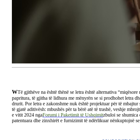
W
Të gjithëve na është thënë se letra është alternativa “miqësore
papritura, të gjitha të lidhura me mënyrën se si prodhohet letra dh
drurit. Por letra e zakonshme nuk është projektuar për të mbajtur 
të gjatë aditivësh: mbushës për ta bërë atë të trashë, veshje mbroj
e vitit 2024 nga
Forumi i Paketimit të Ushqimit
zbuloi se shumica 
patentuara dhe zinxhirët e furnizimit të ndërlikuar nënkuptojnë se