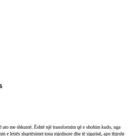
6
ojnë ato me shkumë. Është një transformim që e shohim kudo, nga
min e letrës shqetësimet tona mjedisore dhe të sigurisë, apo thjesht