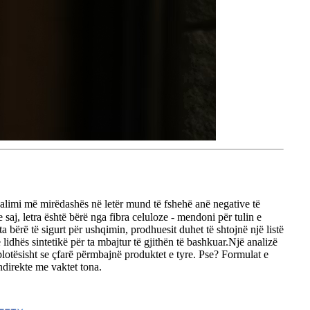
 kalimi më mirëdashës në letër mund të fshehë anë negative të
 saj, letra është bërë nga fibra celuloze - mendoni për tulin e
 bërë të sigurt për ushqimin, prodhuesit duhet të shtojnë një listë
lidhës sintetikë për ta mbajtur të gjithën të bashkuar.
Një analizë
lotësisht se çfarë përmbajnë produktet e tyre. Pse? Formulat e
ndirekte me vaktet tona.