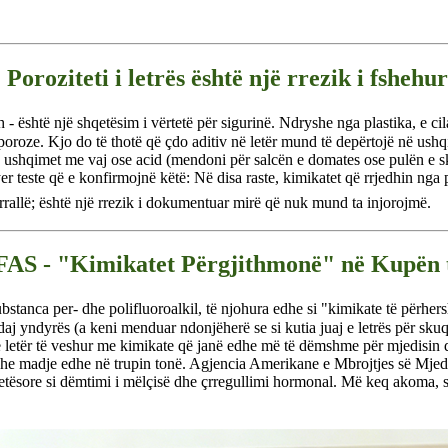
Poroziteti i letrës është një rrezik i fshehur
 është një shqetësim i vërtetë për sigurinë. Ndryshe nga plastika, e cil
oroze. Kjo do të thotë që çdo aditiv në letër mund të depërtojë në ushqi
), ushqimet me vaj ose acid (mendoni për salcën e domates ose pulën e 
er teste që e konfirmojnë këtë: Në disa raste, kimikatet që rrjedhin nga p
rallë; është një rrezik i dokumentuar mirë që nuk mund ta injorojmë.
FAS - "Kimikatet Përgjithmonë" në Kupën t
ubstanca per- dhe polifluoroalkil, të njohura edhe si "kimikate të përher
aj yndyrës (a keni menduar ndonjëherë se si kutia juaj e letrës për skuq
e letër të veshur me kimikate që janë edhe më të dëmshme për mjedisin
dhe madje edhe në trupin tonë. Agjencia Amerikane e Mbrojtjes së Mjed
etësore si dëmtimi i mëlçisë dhe çrregullimi hormonal. Më keq akoma, 