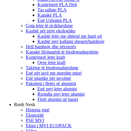
Kontejnerë PLA Deli
Tas sallate PLA
Kapakë PLA
Enë Ushqimi PLA
Gota letre të riciklueshme
Kashtë për pirje ekologjike
Kashtë letre me shtresë me bazë uji
Kashtë prej kallami sheqeri/bambuje
Hell bambuje dhe përzierës
Kapakë filxhanësh të biodegradueshëm
Kontejnerë letre kraft
Qese letre kraft
Takëme të biodegradueshme
Enë për tavë me niseshte misri
Enë plastike për tavolinë
Paketimi i fletës së aluminit
Enë prej letre alumini
Rrotulla prej letre alumini
Fletë alumini që hapet
Rreth Nesh
Historia jonë
Ekspozitë
PSE MVI
Ekipi i MVI ECOPACK
Video