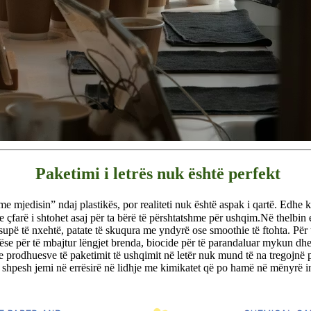
Paketimi i letrës nuk është perfekt
 me mjedisin” ndaj plastikës, por realiteti nuk është aspak i qartë. Edhe
e çfarë i shtohet asaj për ta bërë të përshtatshme për ushqim.
Në thelbin e
supë të nxehtë, patate të skuqura me yndyrë ose smoothie të ftohta. Për ta
tëse për të mbajtur lëngjet brenda, biocide për të parandaluar mykun dhe 
e prodhuesve të paketimit të ushqimit në letër nuk mund të na tregojnë p
 shpesh jemi në errësirë ​​​​në lidhje me kimikatet që po hamë në mënyrë i