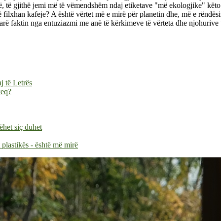
, të gjithë jemi më të vëmendshëm ndaj etiketave "më ekologjike" këto 
të filxhan kafeje? A është vërtet më e mirë për planetin dhe, më e rëndës
arë faktin nga entuziazmi me anë të kërkimeve të vërteta dhe njohurive t
 të Letrës
keq?
ëhet siç duhet
 plastikës - është më mirë