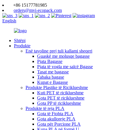
+86 15177781985
orders@mvi-ecopack.com
English
Shtëpi
Produkte
Enë tavoline prej tuli kallami sheqeri
Guaskë me molusqe bagasse
Pjata Bagasse
Pjata të vogla me salcë Bgasse
Tasat me bagasse
Tabaka bagase
Kupat e Bagasse
Produkte Plastike të Riciklueshme
Kuti PET të riciklueshme
Gota PET të riciklueshme
Gota PP të riciklueshme
Produkte të reja PLA
Gota të Ftohta PLA
Gota akulloreje PLA
Gota për Porcione PLA
Kupa PLA në formë U