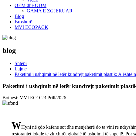
OEM dhe ODM
GAMA E ZGJERUAR
Blog
Broshurë
MVI ECOPACK
blog
Shtëpi
Lajme
Paketimi i ushqimit në letër kundrejt paketimit plastik: A është
Paketimi i ushqimit në letër kundrejt paketimit plasti
Botuesi: MVI ECO
23 Prill/2026
W
Hyni në çdo kafene sot dhe menjëherë do ta vini re ndryshim
restorantet lokale te zinxhirët globalë të ushqimit të shpejtë. Por