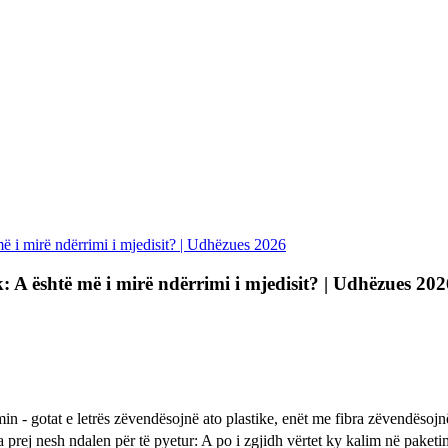
 më i mirë ndërrimi i mjedisit? | Udhëzues 2026
k: A është më i mirë ndërrimi i mjedisit? | Udhëzues 202
in - gotat e letrës zëvendësojnë ato plastike, enët me fibra zëvendës
 sa prej nesh ndalen për të pyetur: A po i zgjidh vërtet ky kalim në paketi