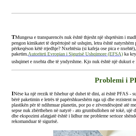
T
Mungesa e transparencës nuk është thjesht një shqetësim i madh -
pengon kimikatet të depërtojnë në ushqim, letra është natyrshëm p
përkeqëson këtë rrjedhje? Nxehtësia (si kafeja ose pica e nxehtë
paketim.
Autoriteti Evropian i Sigurisë Ushqimore (EFSA)
ka kry
ushqimet e nxehta dhe të yndyrshme. Kjo nuk është një dukuri e r
Problemi i P
I
Nëse ka një rrezik të fshehur që duhet të dini, ai është PFAS - s
bërë paketimin e letrës të papërshkueshëm nga uji dhe rezistent nd
plastikën për të ndihmuar planetin, por po e zëvendësojmë atë m
sepse nuk zbërthehen në natyrë - ato grumbullohen në tokë, ujë 
dhe ekspozimi afatgjatë është i lidhur me probleme serioze shënd
rekomanduar të sigurisë.