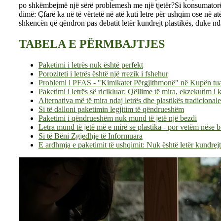
po shkëmbejmë një sërë problemesh me një tjetër?
Si konsumatorë
dimë: Çfarë ka në të vërtetë në atë kuti letre për ushqim ose në a
shkencën që qëndron pas debatit letër kundrejt plastikës, duke nd
TABELA E PËRMBAJTJES
Paketimi i letrës nuk është perfekt
Poroziteti i letrës është një rrezik i fshehur
Problemi i PFAS - "Kimikatet Përgjithmonë" në Kupën tuaj
Paketimi i letrës së ricikluar: Qëllime të mira, ekzekutim i 
Alternativa më të mira ndaj letrës dhe plastikës tradicionale
Si të dalloni paketimin legjitim të qëndrueshëm
Paketimi i qëndrueshëm nuk mund të jetë një bezdi
Letra mund të jetë më e mirë se plastika - por vetëm nëse b
Si të Bëni Zgjedhje të Informuara
E ardhmja e paketimit të ushqimit: Nuk është letër kundrejt