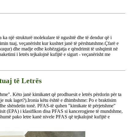
a ka një strukturë molekulare të ngushtë dhe të dendur që i
min tuaj, veçanërisht kur kushtet janë të përshtatshme.
Çfarë e
skuqur) dhe madje edhe kohëzgjatja e qëndrimit të ushqimit në
aketimi i letrës tejkalojnë kufijtë e sigurt - veçanërisht me
uaj të Letrës
shme". Këto janë kimikatet që prodhuesit e letrës përdorin për ta
je nuk laget?).
Ironia këtu është e dhimbshme: Po e braktisim
 dhe shëndetin tonë. PFAS-të quhen "kimikate të përjetshme"
isit (EPA) i klasifikon disa PFAS si kancerogjene të mundshme,
shumë pako letre kanë nivele PFAS që tejkalojnë kufijtë e