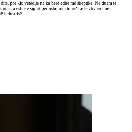
ditë, por kjo vetëdije na ka bërë edhe më skeptikë. Ne duam të
ishmja, a është e sigurt për ushqimin tonë? Le të zhytemi në
ë industrisë.